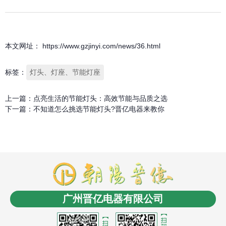
本文网址： https://www.gzjinyi.com/news/36.html
标签：
灯头、灯座、节能灯座
上一篇：
点亮生活的节能灯头：高效节能与品质之选
下一篇：
不知道怎么挑选节能灯头?晋亿电器来教你
商盟成员：
云南LED
消防工程安装
商业电子秤
长春
电缆桥架
无人机信号干扰屏蔽反制
沈阳油浸式变压
广州晋亿电器有限公司
器
控制电缆
沈阳风机盘管
LCR数字电桥
贵州led显
示屏
氮化铝陶瓷基板