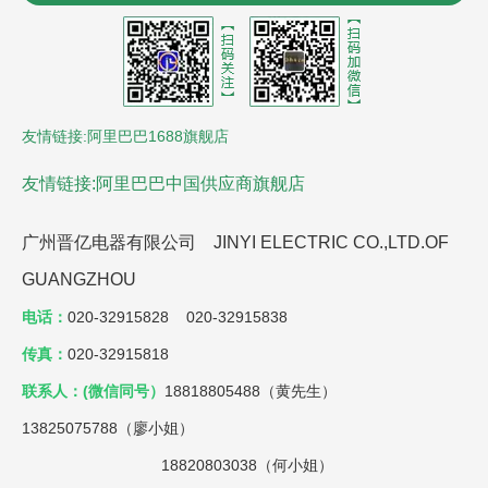
器
控制电缆
沈阳风机盘管
LCR数字电桥
贵州led显
示屏
氮化铝陶瓷基板
友情链接:阿里巴巴1688旗舰店
友情链接:阿里巴巴中国供应商旗舰店
广州晋亿电器有限公司 JINYI ELECTRIC CO.,LTD.OF
GUANGZHOU
电话：
020-32915828 020-32915838
传真：
020-32915818
联系人：(微信同号）
18818805488（黄先生）
13825075788（廖小姐）
18820803038（何小姐）