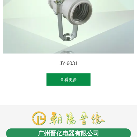
JY-6031
查看更多
商盟成员：
云南LED
消防工程安装
商业电子秤
长春
电缆桥架
无人机信号干扰屏蔽反制
沈阳油浸式变压
广州晋亿电器有限公司