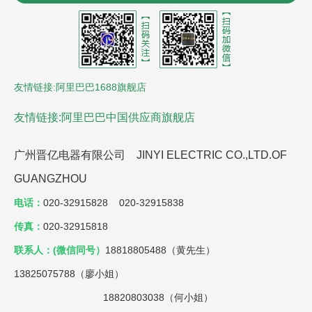
器
控制电缆
沈阳风机盘管
LCR数字电桥
贵州led显
示屏
氮化铝陶瓷基板
友情链接:阿里巴巴1688旗舰店
友情链接:阿里巴巴中国供应商旗舰店
广州晋亿电器有限公司 JINYI ELECTRIC CO.,LTD.OF
GUANGZHOU
电话：
020-32915828 020-32915838
传真：
020-32915818
联系人：(微信同号）
18818805488（黄先生）
13825075788（廖小姐）
18820803038（何小姐）