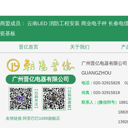
商盟成员：
云南LED
消防工程安装
商业电子秤
长春电
瓷基板
晋亿首页
关于我们
产
广州晋亿电器有限公司 JIN
GUANGZHOU
广州晋亿电器有限公司
电话：
020-32915828 02
传真：
020-32915818
联系人：(微信同号）
188
18820803038
友情链接:阿里巴巴1688旗舰店
139287353