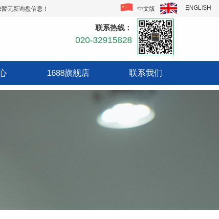
ENGLISH
中文版
您暂无新询盘信息！
联系热线：
020-32915828
心
1688旗舰店
联系我们