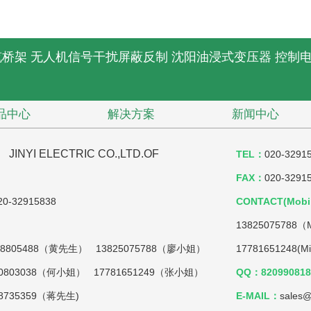
缆桥架
无人机信号干扰屏蔽反制
沈阳油浸式变压器
控制
品中心
解决方案
新闻中心
YI ELECTRIC CO.,LTD.OF
TEL：
020-3291
FAX：
020-3291
0-32915838
CONTACT(Mobil
13825075788（M
18805488（黄先生） 13825075788（廖小姐）
17781651248
（何小姐） 17781651249（张小姐）
QQ：820990818(
59（蒋先生)
E-MAIL：
sales@