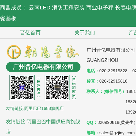
商盟成员：
云南LED
消防工程安装
商业电子秤
长春电
瓷基板
晋亿首页
关于我们
产
广州晋亿电器有限公司 JIN
GUANGZHOU
广州晋亿电器有限公司
电话：
020-32915828 02
传真：
020-32915818
联系人：(微信同号）
188
18820803038
友情链接:阿里巴巴1688旗舰店
139287353
友情链接:阿里巴巴中国供应商旗舰
QQ：
820990818(黄先
店
邮箱：
sales@gzjinyi.com