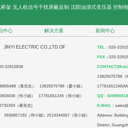
缆桥架
无人机信号干扰屏蔽反制
沈阳油浸式变压器
控制
品中心
解决方案
新闻中心
YI ELECTRIC CO.,LTD.OF
TEL：
020-3291
FAX：
020-3291
0-32915838
CONTACT(Mobil
13825075788（M
18805488（黄先生） 13825075788（廖小姐）
17781651248
（何小姐） 17781651249（张小姐）
QQ：820990818(
59（蒋先生)
E-MAIL：
sales@
生） 3936857182（何小姐）2519344067（张小姐）
Address: Buildin
District, Guang