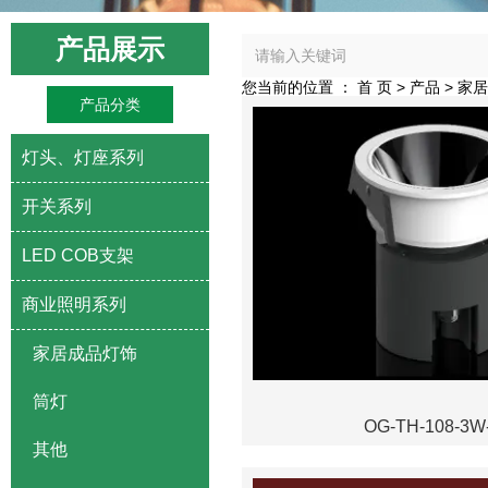
产品展示
您当前的位置 ： 首 页
>
产品
>
家居
产品分类
灯头、灯座系列
开关系列
LED COB支架
商业照明系列
家居成品灯饰
筒灯
OG-TH-108-3W
其他