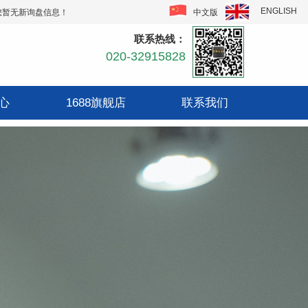
ENGLISH
中文版
您暂无新询盘信息！
联系热线：
020-32915828
心
1688旗舰店
联系我们