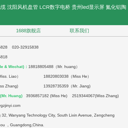
电缆
沈阳风机盘管
LCR数字电桥
贵州led显示屏
氮化铝陶
1688旗舰店
联系我们
5828 020-32915838
5818
e & Wechat)：
18818805488（Mr. huang）
iss. Liao）
18820803038（Miss He）
(Miss Zhang) 13928735359（Mr. Jiang)
Mr. Huang)
3936857182 (Miss He) 2519344067(Miss Zhang)
gzjinyi.com
g 32, Wanyang Technology City, South Lixin Avenue, Zengcheng
zhou ，Guangdong,China.