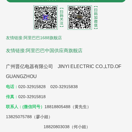
器
控制电缆
沈阳风机盘管
LCR数字电桥
贵州led显
示屏
氮化铝陶瓷基板
友情链接:阿里巴巴1688旗舰店
友情链接:阿里巴巴中国供应商旗舰店
广州晋亿电器有限公司 JINYI ELECTRIC CO.,LTD.OF
GUANGZHOU
电话：
020-32915828 020-32915838
传真：
020-32915818
联系人：(微信同号）
18818805488（黄先生）
13825075788（廖小姐）
18820803038（何小姐）