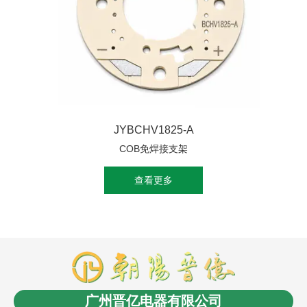
JYBCHV1825-A
COB免焊接支架
查看更多
商盟成员：
云南LED
消防工程安装
商业电子秤
长春
电缆桥架
无人机信号干扰屏蔽反制
沈阳油浸式变压
广州晋亿电器有限公司