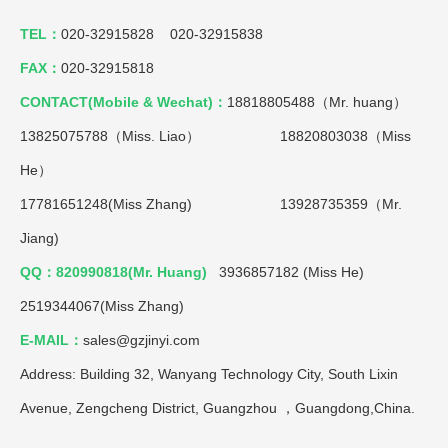
TEL：
020-32915828 020-32915838
FAX：
020-32915818
CONTACT(Mobile & Wechat)：
18818805488（Mr. huang）
13825075788（Miss. Liao）
18820803038（Miss
He）
17781651248(Miss Zhang) 13928735359（Mr.
Jiang)
QQ：820990818(Mr. Huang)
3936857182 (Miss He)
2519344067(Miss Zhang)
E-MAIL：
sales@gzjinyi.com
Address: Building 32, Wanyang Technology City, South Lixin
Avenue, Zengcheng District, Guangzhou ，Guangdong,China.