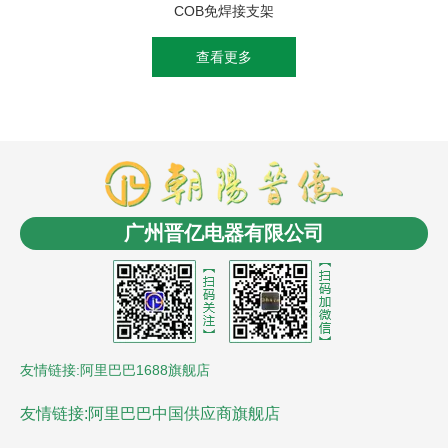
COB免焊接支架
查看更多
商盟成员：
云南LED
消防工程安装
商业电子秤
长春
电缆桥架
无人机信号干扰屏蔽反制
沈阳油浸式变压
广州晋亿电器有限公司
器
控制电缆
沈阳风机盘管
LCR数字电桥
贵州led显
示屏
氮化铝陶瓷基板
友情链接:阿里巴巴1688旗舰店
友情链接:阿里巴巴中国供应商旗舰店